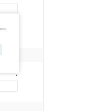
ices,
*