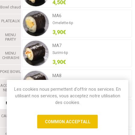
4,50€
Bowl chaud
MA6
PLATEAUX
Omelette-6p
3,90€
MENU
PARTY
MA7
Surimi-6p
MENU
CHIRASHI
3,90€
POKE BOWL
MA8
Œuf De Saumon-6p
ACCOMPAG
Les cookies nous permettent d'offrir nos services. En
NEMENT
6,50€
utilisant nos services, vous acceptez notre utilisation
des cookies.
MAKI
MA9
Anguille-6p
CALIFORNI
A
6,80€
COMMON.ACCEPTALL
SUSHI