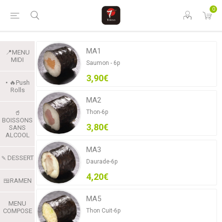
0
MA1
📍MENU
MIDI
Saumon - 6p
3,90€
• 🔥Push
Rolls
MA2
Thon-6p
🥤
BOISSONS
3,80€
SANS
ALCOOL
MA3
🍡DESSERT
Daurade-6p
4,20€
🍱RAMEN
MA5
MENU
Thon Cuit-6p
COMPOSE