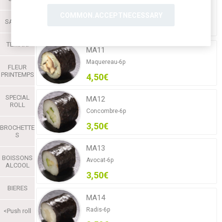
MA10
Crevettes-6p
COMMON.ACCEPTNECESSARY
SASHIMI
5,80€
TEMAKI
MA11
Maquereau-6p
FLEUR
PRINTEMPS
4,50€
SPECIAL
MA12
ROLL
Concombre-6p
3,50€
BROCHETTE
S
MA13
BOISSONS
Avocat-6p
ALCOOL
3,50€
BIERES
MA14
Radis-6p
<Push roll