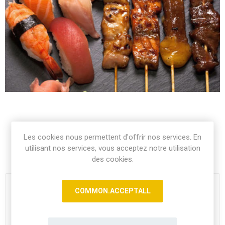
Les cookies nous permettent d'offrir nos services. En
6 Sushi Assortiment, 4 Brochettes**, 1 RIZ(Servi avec 1
utilisant nos services, vous acceptez notre utilisation
Soupe + 1 Salade)
des cookies.
BROCHETTE 1
*
COMMON.ACCEPTALL