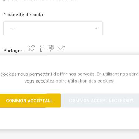
1 canette de soda
Partager:
cookies nous permettent d'offrir nos services. En utilisant nos serv
vous acceptez notre utilisation des cookies.
COMMON.ACCEPTALL
COMMON.ACCEPTNECESSARY
amen goût poulet épicé et fromage fondu 🧀🔥🌶️🌶️🌶️ AVEC RICE CA