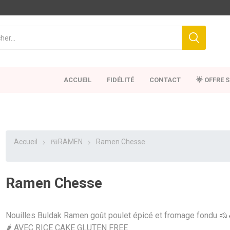
ACCUEIL
FIDÉLITÉ
CONTACT
🌟 OFFRE 
Accueil
🍱RAMEN
Ramen Chesse
Ramen Chesse
Nouilles Buldak Ramen goût poulet épicé et fromage fondu 🧀🔥
🌶️ AVEC RICE CAKE GLUTEN FREE