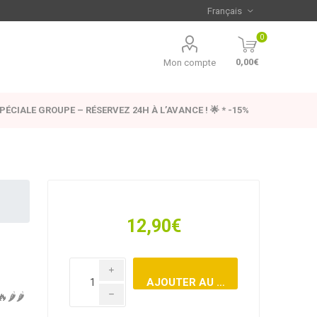
0
0,00€
Mon compte
SPÉCIALE GROUPE – RÉSERVEZ 24H À L’AVANCE ! 🌟 * -15%
12,90€
i
️🌶️
h