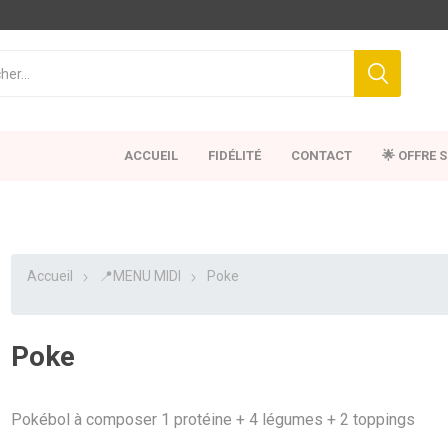
ACCUEIL
FIDÉLITÉ
CONTACT
🌟 OFFRE 
Accueil
📍MENU MIDI
Poke
Poke
Pokébol à composer 1 protéine + 4 légumes + 2 toppings