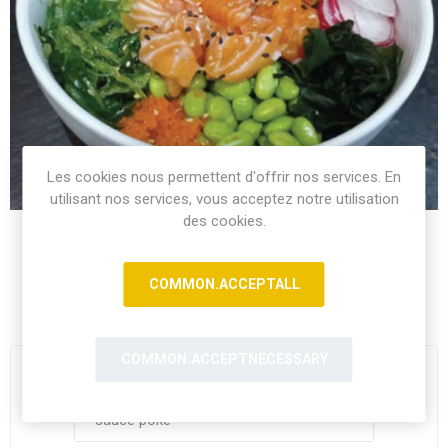
Les cookies nous permettent d'offrir nos services. En
utilisant nos services, vous acceptez notre utilisation
des cookies.
Saumon.Wakamé, chou, gingembre, avocat, radis blanc,
COMMON.ACCEPTALL
algue noir, edamame, masago, sésames
COMMON.ACCEPTNECESSARY
Sauce pour votre pokebowl
*