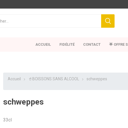
ACCUEIL
FIDÉLITÉ
CONTACT
🌟 OFFRE 
Accueil
🥤BOISSONS SANS ALCOOL
schweppes
schweppes
33cl