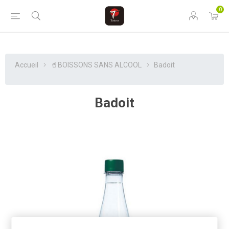
0
Accueil
🥤BOISSONS SANS ALCOOL
Badoit
Badoit