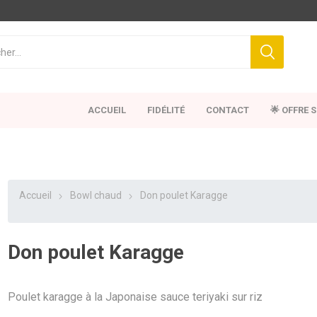
ACCUEIL
FIDÉLITÉ
CONTACT
🌟 OFFRE 
Accueil
Bowl chaud
Don poulet Karagge
Don poulet Karagge
Poulet karagge à la Japonaise sauce teriyaki sur riz